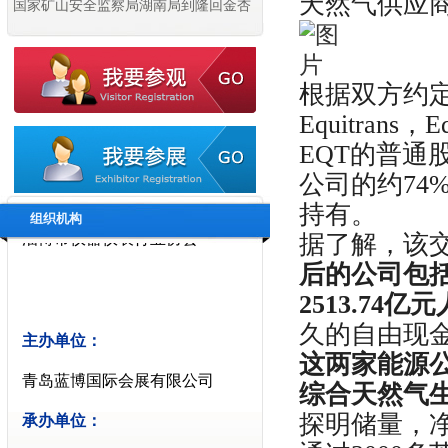
天然气供应
国家矿山安全监察局湖南局到隆回金杏
主办单位：
开展安全生产监督检查
青岛蓝博国际会展有限公司
承办单位：
根据双方约定
Equitran
青岛蓝博国际会展有限公司
EQT的普通
公司的约74%
协办单位：
持有。
组织机构
淄博市仪器仪表行业协会
据了解，该交
后的公司包括
2513.74亿
久的自由现
主办单位：
这两家能源
青岛蓝博国际会展有限公司
综合天然气生
承办单位：
探明储量，净