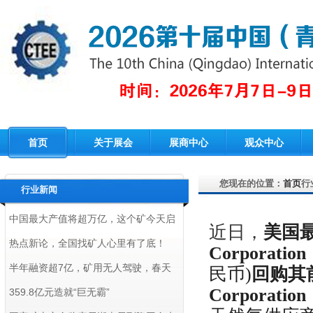
首页
关于展会
展商中心
观众中心
您现在的位置：
首页
行
行业新闻
中国最大产值将超万亿，这个矿今天启
近日，
美国
动开发！
热点新论，全国找矿人心里有了底！
Corporat
半年融资超7亿，矿用无人驾驶，春天
民币)
回购其前子
Corporation
将至
359.8亿元造就“巨无霸”